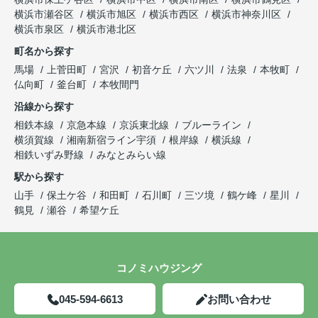
横浜市瀬谷区
横浜市旭区
横浜市西区
横浜市神奈川区
横浜市泉区
横浜市港北区
町名から探す
馬場
上菅田町
宮沢
初音ケ丘
六ツ川
法泉
本牧町
仏向町
釜台町
本牧間門
沿線から探す
相鉄本線
京急本線
京浜東北線
ブルーライン
横須賀線
湘南新宿ライン宇須
根岸線
横浜線
相鉄いずみ野線
みなとみらい線
駅から探す
山手
保土ケ谷
和田町
石川町
三ツ境
鶴ケ峰
星川
鶴見
瀬谷
希望ケ丘
コノミハウジング
045-594-6613
お問い合わせ