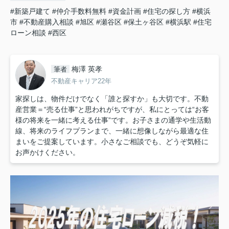
#新築戸建て
#仲介手数料無料
#資金計画
#住宅の探し方
#横浜
市
#不動産購入相談
#旭区
#瀬谷区
#保土ヶ谷区
#横浜駅
#住宅
ローン相談
#西区
梅澤 英孝
筆者
不動産キャリア22年
家探しは、物件だけでなく「誰と探すか」も大切です。不動
産営業＝“売る仕事”と思われがちですが、私にとっては“お客
様の将来を一緒に考える仕事”です。お子さまの通学や生活動
線、将来のライフプランまで、一緒に想像しながら最適な住
まいをご提案しています。小さなご相談でも、どうぞ気軽に
お声かけください。