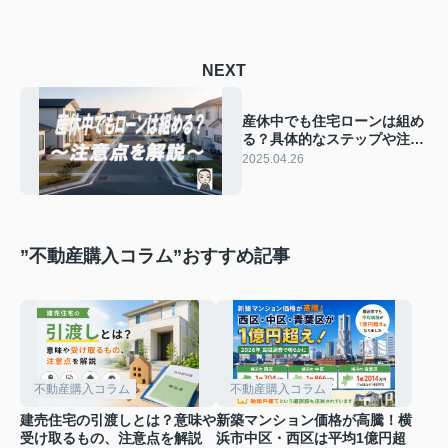
NEXT
産休中でも住宅ローンは組め
る？具体的なステップや注意
点を解説
2025.04.26
”不動産購入コラム”おすすめ記事
不動産購入コラム
不動産購入コラム
建売住宅の引渡しとは？意味や
新築マンション価格が高騰！横
受け取るもの、注意点を解説
浜市中区・西区は平均1億円超