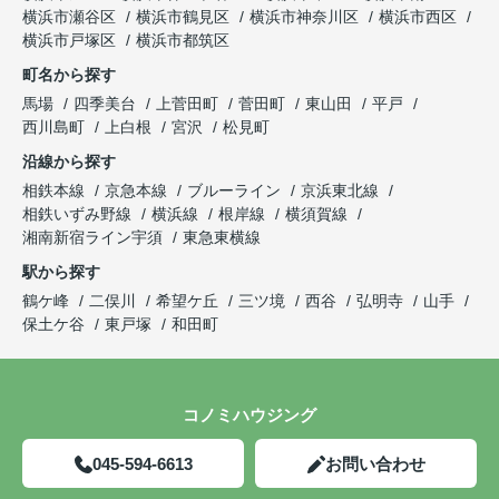
横浜市瀬谷区
横浜市鶴見区
横浜市神奈川区
横浜市西区
横浜市戸塚区
横浜市都筑区
町名から探す
馬場
四季美台
上菅田町
菅田町
東山田
平戸
西川島町
上白根
宮沢
松見町
沿線から探す
相鉄本線
京急本線
ブルーライン
京浜東北線
相鉄いずみ野線
横浜線
根岸線
横須賀線
湘南新宿ライン宇須
東急東横線
駅から探す
鶴ケ峰
二俣川
希望ケ丘
三ツ境
西谷
弘明寺
山手
保土ケ谷
東戸塚
和田町
コノミハウジング
045-594-6613
お問い合わせ