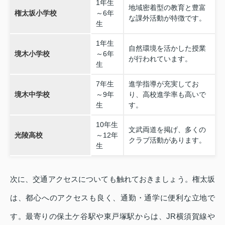
1年生
地域密着型の教育と豊富
権太坂小学校
～6年
な課外活動が特徴です。
生
1年生
自然環境を活かした授業
境木小学校
～6年
が行われています。
生
7年生
進学指導が充実してお
境木中学校
～9年
り、高校進学率も高いで
生
す。
10年生
文武両道を掲げ、多くの
光陵高校
～12年
クラブ活動があります。
生
次に、交通アクセスについても触れておきましょう。権太坂
は、都心へのアクセスも良く、通勤・通学に便利な立地で
す。最寄りの保土ケ谷駅や東戸塚駅からは、JR横須賀線や