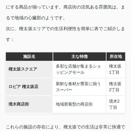
にする商品が揃っています。商店街の活気ある雰囲気は、ま
るで地域の心臓部のようです。
次に、権太坂エリアでの生活利便性を簡単に表でご紹介しま
す：
施設名
主な特徴
所在地
多彩な店舗が集まるショ
権太坂
権太坂スクエア
ッピングモール
1丁目
新鮮な食材が豊富に揃う
権太坂
ロピア 権太坂店
スーパー
2丁目
境木2
境木商店街
地域密着型の商店街
丁目
これらの施設の存在により、権太坂での生活は非常に快適で