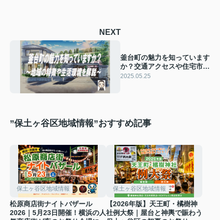
NEXT
釜台町の魅力を知っています
か？交通アクセスや住宅市場
を解説
2025.05.25
”保土ヶ谷区地域情報”おすすめ記事
保土ヶ谷区地域情報
保土ヶ谷区地域情報
松原商店街ナイトバザール
【2026年版】天王町・橘樹神
2026｜5月23日開催！横浜の人
社例大祭｜屋台と神輿で賑わう