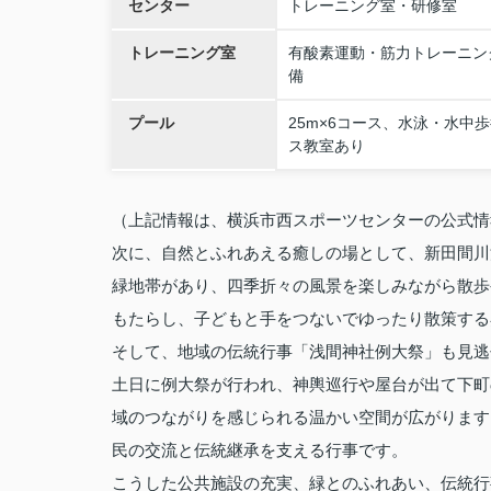
センター
トレーニング室・研修室
トレーニング室
有酸素運動・筋力トレーニン
備
プール
25m×6コース、水泳・水中
ス教室あり
（上記情報は、横浜市西スポーツセンターの公式情
次に、自然とふれあえる癒しの場として、新田間川
緑地帯があり、四季折々の風景を楽しみながら散歩
もたらし、子どもと手をつないでゆったり散策する
そして、地域の伝統行事「浅間神社例大祭」も見逃
土日に例大祭が行われ、神輿巡行や屋台が出て下町
域のつながりを感じられる温かい空間が広がります
民の交流と伝統継承を支える行事です。
こうした公共施設の充実、緑とのふれあい、伝統行