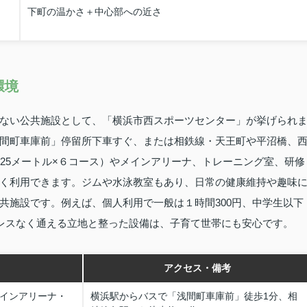
下町の温かさ＋中心部への近さ
環境
ない公共施設として、「横浜市西スポーツセンター」が挙げられ
間町車庫前」停留所下車すぐ、または相鉄線・天王町や平沼橋、
25メートル×６コース）やメインアリーナ、トレーニング室、研修
く利用できます。ジムや水泳教室もあり、日常の健康維持や趣味
共施設です。例えば、個人利用で一般は１時間300円、中学生以下
トレスなく通える立地と整った設備は、子育て世帯にも安心です。
アクセス・備考
メインアリーナ・
横浜駅からバスで「浅間町車庫前」徒歩1分、相