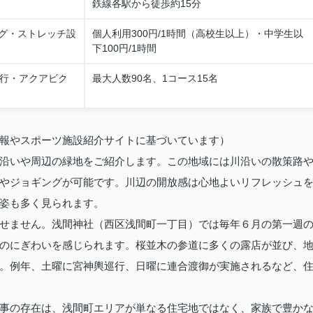
鉄線各駅から徒歩約15分
グ・ストレッチ設
個人利用300円/1時間（高校生以上）・中学生以
下100円/1時間
歩行・アクアビク
最大人数90名、1コース15名
報やスポーツ施設紹介サイトに基づいています）
沿いや周辺の緑地をご紹介します。この地域には川沿いの散策路
やジョギングが可能です。川辺の開放感は心地よいリフレッシュ
姿も多く見られます。
せません。浅間神社（西区浅間町一丁目）では毎年６月の第一週
のにぎわいを感じられます。桜並木の参道に多くの露店が並び、
。例年、土曜に宮神輿巡行、日曜に連合渡御が実施されるなど、
事の存在は、浅間町エリアが単なる住宅地ではなく、家族で豊か