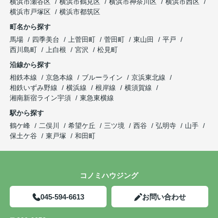
横浜市瀬谷区
横浜市鶴見区
横浜市神奈川区
横浜市西区
横浜市戸塚区
横浜市都筑区
町名から探す
馬場
四季美台
上菅田町
菅田町
東山田
平戸
西川島町
上白根
宮沢
松見町
沿線から探す
相鉄本線
京急本線
ブルーライン
京浜東北線
相鉄いずみ野線
横浜線
根岸線
横須賀線
湘南新宿ライン宇須
東急東横線
駅から探す
鶴ケ峰
二俣川
希望ケ丘
三ツ境
西谷
弘明寺
山手
保土ケ谷
東戸塚
和田町
コノミハウジング
045-594-6613
お問い合わせ