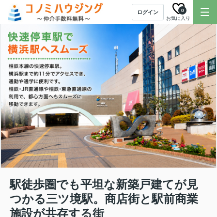
0
ログイン
お気に入り
駅徒歩圏でも平坦な新築戸建てが見
つかる三ツ境駅。商店街と駅前商業
施設が共存する街