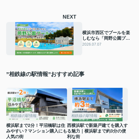
NEXT
横浜市西区でプールを楽
しむなら「岡野公園プー
ル」！料金やアクセス、
2026.07.07
魅力を詳しく紹介【2026
年版】
”相鉄線の駅情報”おすすめ記事
相鉄線の駅情報
相鉄線の駅情報
横浜駅まで2分！平沼橋駅は住
西横浜駅で新築戸建てを購入す
みやすい？マンション購入にも
る魅力｜横浜駅まで約3分の便
人気の街
利な街