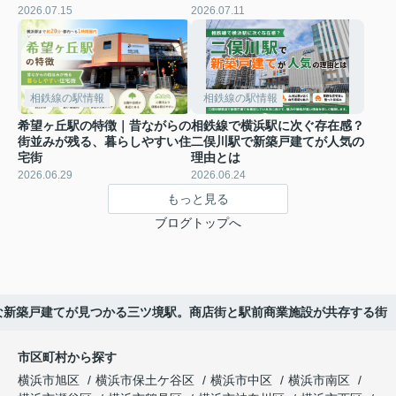
2026.07.15
2026.07.11
相鉄線の駅情報
相鉄線の駅情報
希望ヶ丘駅の特徴｜昔ながらの
相鉄線で横浜駅に次ぐ存在感？
街並みが残る、暮らしやすい住
二俣川駅で新築戸建てが人気の
宅街
理由とは
2026.06.29
2026.06.24
もっと見る
ブログトップへ
な新築戸建てが見つかる三ツ境駅。商店街と駅前商業施設が共存する街
市区町村から探す
横浜市旭区
横浜市保土ケ谷区
横浜市中区
横浜市南区