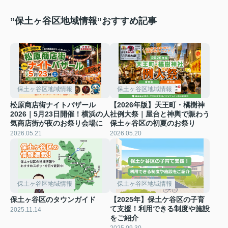
”保土ヶ谷区地域情報”おすすめ記事
保土ヶ谷区地域情報
保土ヶ谷区地域情報
松原商店街ナイトバザール
【2026年版】天王町・橘樹神
2026｜5月23日開催！横浜の人
社例大祭｜屋台と神輿で賑わう
気商店街が夜のお祭り会場に
保土ヶ谷区の初夏のお祭り
2026.05.21
2026.05.20
保土ヶ谷区地域情報
保土ヶ谷区地域情報
保土ヶ谷区のタウンガイド
【2025年】保土ケ谷区の子育
て支援！利用できる制度や施設
2025.11.14
をご紹介