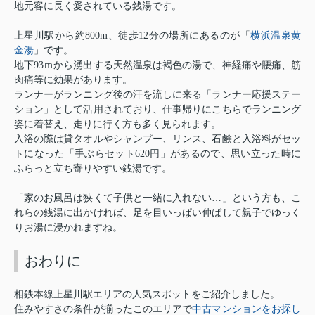
地元客に長く愛されている銭湯です。
横浜温泉黄
上星川駅から約800m、徒歩12分の場所にあるのが「
金湯
」です。
地下93ｍから湧出する天然温泉は褐色の湯で、神経痛や腰痛、筋
肉痛等に効果があります。
ランナーがランニング後の汗を流しに来る「ランナー応援ステー
ション」として活用されており、仕事帰りにこちらでランニング
姿に着替え、走りに行く方も多く見られます。
入浴の際は貸タオルやシャンプー、リンス、石鹸と入浴料がセッ
トになった「手ぶらセット620円」があるので、思い立った時に
ふらっと立ち寄りやすい銭湯です。
「家のお風呂は狭くて子供と一緒に入れない…」という方も、こ
れらの銭湯に出かければ、足を目いっぱい伸ばして親子でゆっく
りお湯に浸かれますね。
おわりに
相鉄本線上星川駅エリアの人気スポットをご紹介しました。
中古マンションをお探し
住みやすさの条件が揃ったこのエリアで