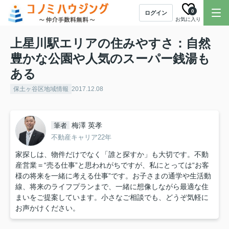
0
ログイン
お気に入り
上星川駅エリアの住みやすさ：自然
豊かな公園や人気のスーパー銭湯も
ある
保土ヶ谷区地域情報
2017.12.08
梅澤 英孝
筆者
不動産キャリア22年
家探しは、物件だけでなく「誰と探すか」も大切です。不動
産営業＝“売る仕事”と思われがちですが、私にとっては“お客
様の将来を一緒に考える仕事”です。お子さまの通学や生活動
線、将来のライフプランまで、一緒に想像しながら最適な住
まいをご提案しています。小さなご相談でも、どうぞ気軽に
お声かけください。