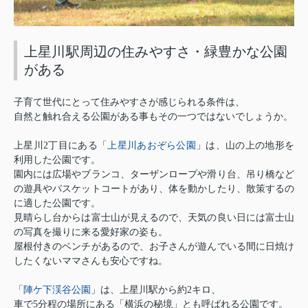
上星川駅周辺の住みやすさ・緑豊かな公園
がある
子育て世代にとって住みやすさが感じられる条件は、
自然と触れ合える公園がある事もその一つではないでしょうか。
上星川あおぞら公園
上星川2丁目にある「
」は、
山の上の地形を
利用した公園です。
園内には広場やブランコ、ターザンロープや滑り台、吊り橋など
の遊具やバスケットコートがあり、体を動かしたり、散策するの
に適した公園です。
見晴らし台からは富士山が見えるので、天気の良い日には富士山
の写真を撮りに来る愛好家の姿も。
屋根付きのベンチがあるので、お子さんが遊んでいる間に日焼け
したくないママさんも安心ですね。
陣ケ下渓谷公園
「
」は、上星川駅から約2キロ、
車で5分程の場所にある「横浜の秘境」とも呼ばれる公園です。