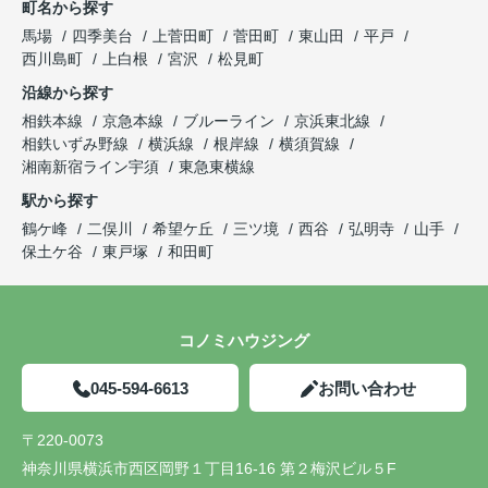
町名から探す
馬場
四季美台
上菅田町
菅田町
東山田
平戸
西川島町
上白根
宮沢
松見町
沿線から探す
相鉄本線
京急本線
ブルーライン
京浜東北線
相鉄いずみ野線
横浜線
根岸線
横須賀線
湘南新宿ライン宇須
東急東横線
駅から探す
鶴ケ峰
二俣川
希望ケ丘
三ツ境
西谷
弘明寺
山手
保土ケ谷
東戸塚
和田町
コノミハウジング
045-594-6613
お問い合わせ
〒220-0073
神奈川県横浜市西区岡野１丁目16-16 第２梅沢ビル５F