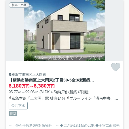
新築一戸建
横浜市港南区上大岡東
【横浜市港南区上大岡東2丁目30-5全3棟新築戸建て】★仲介手数料無料★（上大岡小学校・笹下中学校）
6,180
6,380
万円～
万円
95.77㎡～99.06㎡ (3LDK＋S(納戸)) /新築 /2階建
京急本線「上大岡」駅 徒歩14分
ブルーライン「港南中央」駅 徒歩16分
公共下水
新築
～ 仲介手数料0円対象物件 ～ ◆広さ約18.1帖のLDK ◆全室二面採光