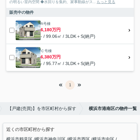
の明るい室内空間 ◆水回りを集約、家事動線がス...
もっと見る
販売中の物件
A号棟
6,180万円
- / 99.06㎡ / 3LDK＋S(納戸)
Ｃ号棟
6,380万円
- / 95.77㎡ / 3LDK＋S(納戸)
1
【戸建(売買)】を市区町村から探す
横浜市港南区の物件一覧
近くの市区町村から探す
横浜市鶴見区
横浜市神奈川区
横浜市西区
横浜市中区