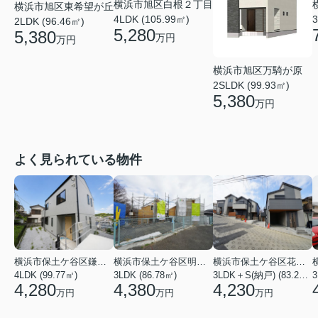
横浜市旭区白根２丁目
横浜市旭区東希望が丘
4LDK (105.99㎡)
3
2LDK (96.46㎡)
5,280
5,380
万円
万円
横浜市旭区万騎が原
2SLDK (99.93㎡)
5,380
万円
よく見られている物件
横浜市保土ケ谷区鎌谷町
横浜市保土ケ谷区明神台
横浜市保土ケ谷区花見台
4LDK (99.77㎡)
3LDK (86.78㎡)
3LDK＋S(納戸) (83.21㎡)
3
4,280
4,380
4,230
万円
万円
万円