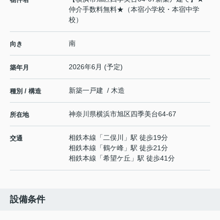
仲介手数料無料★（本宿小学校・本宿中学
校）
南
向き
2026年6月 (予定)
築年月
新築一戸建 / 木造
種別 / 構造
神奈川県
横浜市旭区
四季美台
64-67
所在地
相鉄本線
「
二俣川
」駅 徒歩19分
交通
相鉄本線
「
鶴ケ峰
」駅 徒歩21分
相鉄本線
「
希望ケ丘
」駅 徒歩41分
設備条件