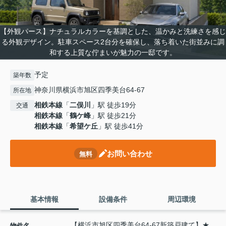
【外観パース】ナチュラルカラーを基調とした、温かみと洗練さを感じ
る外観デザイン。駐車スペース2台分を確保し、落ち着いた街並みに調
和する上質な佇まいが魅力の一邸です。
予定
築年数
神奈川県横浜市旭区四季美台64-67
所在地
相鉄本線
「
二俣川
」駅 徒歩19分
交通
相鉄本線
「
鶴ケ峰
」駅 徒歩21分
相鉄本線
「
希望ケ丘
」駅 徒歩41分
お問い合わせ
無料
基本情報
設備条件
周辺環境
【横浜市旭区四季美台64-67新築戸建て】★
物件名