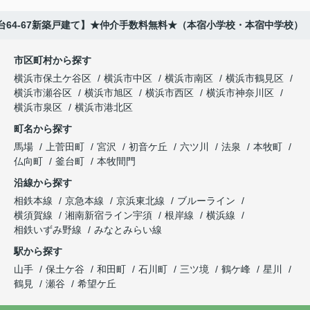
台64-67新築戸建て】★仲介手数料無料★（本宿小学校・本宿中学校）
市区町村から探す
横浜市保土ケ谷区
横浜市中区
横浜市南区
横浜市鶴見区
横浜市瀬谷区
横浜市旭区
横浜市西区
横浜市神奈川区
横浜市泉区
横浜市港北区
町名から探す
馬場
上菅田町
宮沢
初音ケ丘
六ツ川
法泉
本牧町
仏向町
釜台町
本牧間門
沿線から探す
相鉄本線
京急本線
京浜東北線
ブルーライン
横須賀線
湘南新宿ライン宇須
根岸線
横浜線
相鉄いずみ野線
みなとみらい線
駅から探す
山手
保土ケ谷
和田町
石川町
三ツ境
鶴ケ峰
星川
鶴見
瀬谷
希望ケ丘