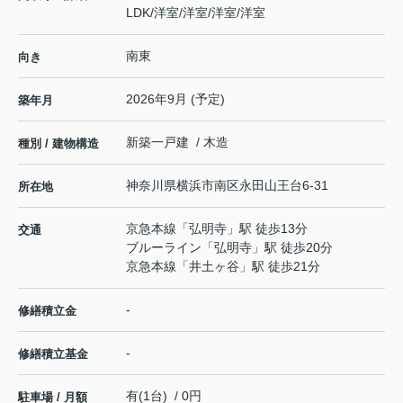
LDK
/
洋室
/
洋室
/
洋室
/
洋室
南東
向き
2026年9月 (予定)
築年月
新築一戸建 / 木造
種別 / 建物構造
神奈川県
横浜市南区
永田山王台
6-31
所在地
京急本線
「
弘明寺
」駅 徒歩13分
交通
ブルーライン
「
弘明寺
」駅 徒歩20分
京急本線
「
井土ヶ谷
」駅 徒歩21分
-
修繕積立金
-
修繕積立基金
有(1台) / 0円
駐車場 / 月額