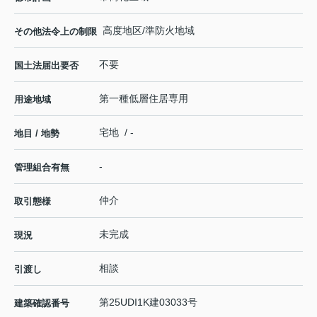
高度地区/準防火地域
その他法令上の制限
不要
国土法届出要否
第一種低層住居専用
用途地域
宅地 / -
地目 / 地勢
-
管理組合有無
仲介
取引態様
未完成
現況
相談
引渡し
第25UDI1K建03033号
建築確認番号