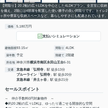
【間取り】20.2帖の広々LDKを中心とした4LDKプラン。全居室に収納
を備え、2階には4部屋を配置した使い勝手の良い間取りです。トイレ2
ヶ所や豊富な収納スペースなど、暮らしやすさにも配慮されています。
5,180万円
価格
支払いシミュレーション
93.15㎡
4LDK
建物面積
間取り
予定
2階建
築年数
階建て
神奈川県
横浜市南区
永田山王台
6-31
所在地
京急本線
「
弘明寺
」駅 徒歩13分
交通
ブルーライン
「
弘明寺
」駅 徒歩20分
京急本線
「
井土ヶ谷
」駅 徒歩21分
セールスポイント
～ 仲介手数料0円対象物件 ～
◆約20.2帖の広々LDKは、ゆったり過ごせる開放的な空間