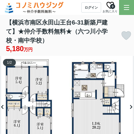
0
ログイン
お気に入り
【横浜市南区永田山王台6-31新築戸建
て】★仲介手数料無料★（六つ川小学
校・南中学校）
5,180
万円
1
/
2