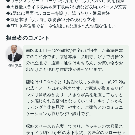
◆ワックスフリーフローリング採用で、お手入れの手間を軽減
◆大容量スライド収納や床下収納2か所など収納スペースが充実
◆2階には両面バルコニーを設け、陽当たり・通風良好
◆京急本線「弘明寺」駅徒歩13分の便利な立地
◆ZEH水準住宅で省エネ性能にも配慮された快適な住まい
担当者のコメント
南区永田山王台の閑静な住宅街に誕生した新築戸建
てのご紹介です。京急本線「弘明寺」駅まで徒歩13
分の立地で、通勤・通学はもちろん、お買い物やお
梅澤 英孝
出かけにも便利な住環境が整っています。
建物は4LDKのゆとりある間取りを採用し、約20.2帖
の広々としたLDKが魅力です。ご家族が集まるリビ
ングは開放感があり、大きな家具を配置してもゆと
りを感じられる空間となっています。キッチンから
リビング全体を見渡しやすく、ご家族とのコミュニ
ケーションも取りやすい設計です。
収納スペースも充実しており、キッチンの大容量ス
ライド収納や2か所の床下収納、各居室のクローゼッ