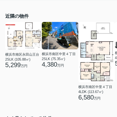
近隣の物件
横浜市南区中里４丁目
横浜市南区永田山王台
4
2SLK (75.35㎡)
2SLK (105.88㎡)
4,380
5,299
万円
万円
横浜市南区中里４丁目
4LDK (113.67㎡)
6,580
万円