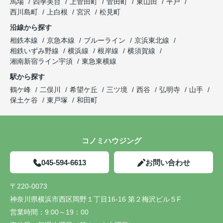
馬場
四季美台
上菅田町
菅田町
東山田
平戸
西川島町
上白根
宮沢
松見町
沿線から探す
相鉄本線
京急本線
ブルーライン
京浜東北線
相鉄いずみ野線
横浜線
根岸線
横須賀線
湘南新宿ライン宇須
東急東横線
駅から探す
鶴ケ峰
二俣川
希望ケ丘
三ツ境
西谷
弘明寺
山手
保土ケ谷
東戸塚
和田町
コノミハウジング
045-594-6613
お問い合わせ
〒220-0073
神奈川県横浜市西区岡野１丁目16-16 第２梅沢ビル５F
営業時間：
9:00～19：00