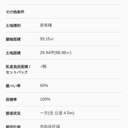
その他条件
所有権
土地権利
93.15㎡
建物面積
29.94坪(98.98㎡)
土地面積
-/無
私道負担面積 /
セットバック
50%
建ぺい率
100%
容積率
一方(北 公道 4.5m)
接道状況
市街化区域
都市計画