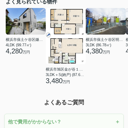
よく見られている物件
横浜市保土ケ谷区鎌谷町
横浜市保土ケ谷区明神台
4LDK (99.77㎡)
3LDK (86.78㎡)
4,280
4,380
万円
万円
横浜市旭区金が谷１丁目
3LDK＋S(納戸) (87.61㎡)
3,480
万円
よくあるご質問
他で費用がかからない？