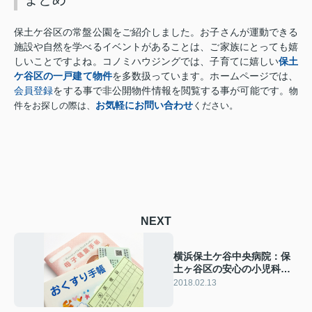
保土ケ谷区の常盤公園をご紹介しました。
お子さんが運動できる
施設や自然を学べるイベントがあることは、ご家族にとっても嬉
保土
しいことですよね。コノミハウジング
では、子育てに嬉しい
ケ谷区
の一戸建て物件
を多数扱っています。
ホームページでは、
会員登録
をする事で非公開物件情報を閲覧する事が可能です。
物
お気軽にお問い合わせ
件をお探しの際は、
ください。
NEXT
横浜保土ケ谷中央病院：保
土ヶ谷区の安心の小児科が
ある病院
2018.02.13