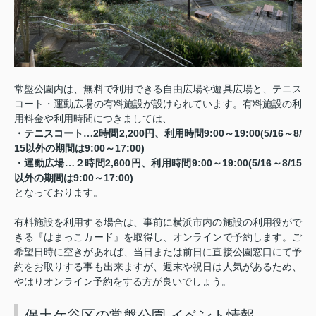
常盤公園内は、無料で利用できる自由広場や遊具広場と、テニス
コート・運動広場の有料施設が設けられています。
有料施設の利
用料金や利用時間につきましては、
2
2,200
9:00
19:00(5/16
8/
・テニスコート…
時間
円、利用時間
～
～
15
9:00
17:00)
以外の期間は
～
2,600
9:00
19:00(5/16
8/15
・運動広場…２時間
円、利用時間
～
～
9:00
17:00)
以外の期間は
～
となっております。
有料施設を利用する場合は、事前に横浜市内の施設の利用役がで
きる『はまっこカード』を取得し、オンラインで予約します。
ご
希望日時に空きがあれば、当日または前日に直接公園窓口にて予
約をお取りする事も出来ますが、週末や祝日は人気があるため、
やはりオンライン予約をする方が良いでしょう。
保土ケ谷区の常盤公園 イベント情報