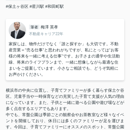
#保土ヶ谷区
#星川駅
#和田町駅
梅澤 英孝
筆者
不動産キャリア22年
家探しは、物件だけでなく「誰と探すか」も大切です。不動
産営業＝“売る仕事”と思われがちですが、私にとっては“お客
様の将来を一緒に考える仕事”です。お子さまの通学や生活動
線、将来のライフプランまで、一緒に想像しながら最適な住
まいをご提案しています。小さなご相談でも、どうぞ気軽に
お声かけください。
横浜市の中央に位置し、子育てファミリーが多く暮らす保土ケ谷
区。
児童手当や一時保育などの充実した子育て支援が人気の理由
になっています。
また、子供と一緒に遊べる公園や遊び場などが
多く点在するエリアでもあります。
中でも、常盤公園は季節ごとの観察会やお茶教室など様々なイベ
ントを開催しており、休日には多くのファミリーが足を運びま
常盤公園
す。
今回は、子育てファミリーにオススメのスポット、