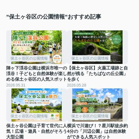
”保土ヶ谷区の公園情報”おすすめ記事
保土ヶ谷区の公園情報
保土ヶ谷区の公園情報
陣ヶ下渓谷公園は横浜市唯一の
【保土ヶ谷区】火薬工場跡と自
渓谷！子どもと自然体験が楽し
然が残る「たちばなの丘公園」
める保土ヶ谷区の人気スポット
を歩く
2026.05.31
2026.05.28
保土ヶ谷区の公園情報
保土ヶ谷区の公園情報
保土ヶ谷公園は子育て世代に人
横浜で川遊び！？星川駅徒歩約
気！広場・遊具・自然がそろう
4分の「川辺公園」は自然体験
大型公園
ができる人気スポット