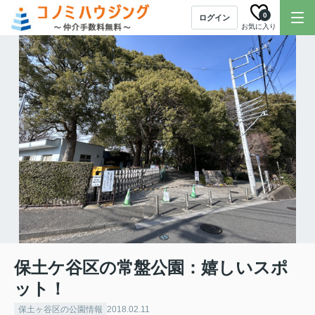
0
ログイン
お気に入り
保土ケ谷区の常盤公園：嬉しいスポ
ット！
保土ヶ谷区の公園情報
2018.02.11