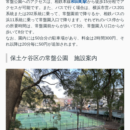
和田町駅
15
常盤公園へのアクセスは、相鉄本線
から徒歩
分程でア
201
クセスが可能です。
また、バスで行く場合は、横浜市営バス
202
系統または
系統に乗って、常盤園前で降りるか、相鉄バスの
11
浜
系統に乗って常盤園入口で降ります。
それぞれのバス停から
3
の所要時間は、常盤園前からが歩いて
分、常盤園入り口からが
8
歩いて
分です。
50
2
300
なお、園内には
台分の駐車場があり、料金は
時間
円、そ
20
50
れ以降は
分毎に
円が追加されます。
保土ケ谷区の常盤公園 施設案内