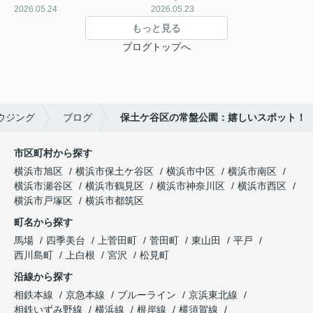
2026.05.24
2026.05.23
もっと見る
ブログトップへ
ウジング
ブログ
保土ケ谷区の常盤公園：嬉しいスポット！
市区町村から探す
横浜市旭区
横浜市保土ケ谷区
横浜市中区
横浜市南区
横浜市瀬谷区
横浜市鶴見区
横浜市神奈川区
横浜市西区
横浜市戸塚区
横浜市都筑区
町名から探す
馬場
四季美台
上菅田町
菅田町
東山田
平戸
西川島町
上白根
宮沢
松見町
沿線から探す
相鉄本線
京急本線
ブルーライン
京浜東北線
相鉄いずみ野線
横浜線
根岸線
横須賀線