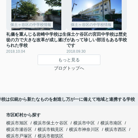
保土ヶ谷区の中学校情報
保土ヶ谷区の中学校情報
礼儀を重んじる岩崎中学校は生
保土ケ谷区の宮田中学校は歴史
徒の力で大きな改革が成し遂げ
があって珍しい部活もある学校
られた学校
です
2018.10.04
2018.09.30
もっと見る
ブログトップへ
学校は伝統から新たなものを創造し万が一に備えて地域と連携する学校
市区町村から探す
横浜市旭区
横浜市保土ケ谷区
横浜市中区
横浜市南区
横浜市瀬谷区
横浜市鶴見区
横浜市神奈川区
横浜市西区
横浜市戸塚区
横浜市都筑区