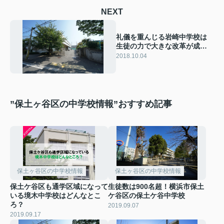
NEXT
礼儀を重んじる岩崎中学校は
生徒の力で大きな改革が成し
遂げられた学校
2018.10.04
”保土ヶ谷区の中学校情報”おすすめ記事
保土ヶ谷区の中学校情報
保土ヶ谷区の中学校情報
保土ケ谷区も通学区域になって
生徒数は900名超！横浜市保土
いる境木中学校はどんなとこ
ケ谷区の保土ケ谷中学校
ろ？
2019.09.07
2019.09.17