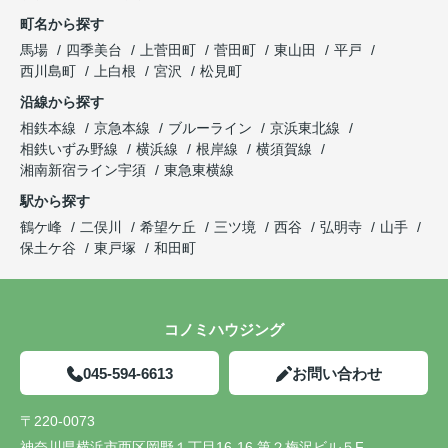
町名から探す
馬場
四季美台
上菅田町
菅田町
東山田
平戸
西川島町
上白根
宮沢
松見町
沿線から探す
相鉄本線
京急本線
ブルーライン
京浜東北線
相鉄いずみ野線
横浜線
根岸線
横須賀線
湘南新宿ライン宇須
東急東横線
駅から探す
鶴ケ峰
二俣川
希望ケ丘
三ツ境
西谷
弘明寺
山手
保土ケ谷
東戸塚
和田町
コノミハウジング
045-594-6613
お問い合わせ
〒220-0073
神奈川県横浜市西区岡野１丁目16-16 第２梅沢ビル５F