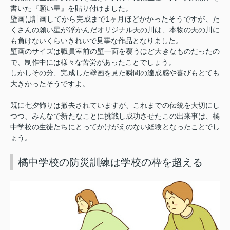
書いた『願い星』を貼り付けました。
1
壁画は計画してから完成まで
ヶ月ほどかかったそうですが、た
くさんの願い星が浮かんだオリジナル天の川は、本物の天の川に
も負けないくらいきれいで見事な作品となりました。
壁画のサイズは職員室前の壁一面を覆うほど大きなものだったの
で、制作中には様々な苦労があったことでしょう。
しかしその分、完成した壁画を見た瞬間の達成感や喜びもとても
大きかったそうですよ。
既に七夕飾りは撤去されていますが、これまでの伝統を大切にし
つつ、みんなで新たなことに挑戦し成功させたこの出来事は、橘
中学校の生徒たちにとってかけがえのない経験となったことでし
ょう。
橘中学校の防災訓練は学校の枠を超える