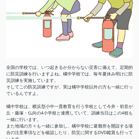
全国の学校では、いつ起きるか分からない災害に備えて、定期的
に防災訓練を行いますよね。
橘中学校では、毎年夏休み明けに防
災訓練を実施しています。
そしてこの防災訓練ですが、実は橘中学校以外の方も一緒に行っ
ているんですよ。
橘中学校は、横浜型小中一貫教育を行う学校として今井・初音が
4
4
丘・藤塚・仏向の
小学校と連携していて、訓練当日はこの
校も
一緒に行います。
また地域の方々も一緒に参加し、橘中学校に避難所を開設する場
DVD
合の注意事項などを確認したり、防災に関する
鑑賞も行って