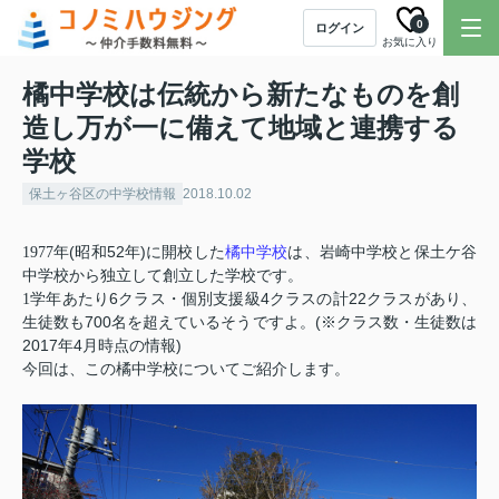
0
ログイン
お気に入り
橘中学校は伝統から新たなものを創
造し万が一に備えて地域と連携する
学校
保土ヶ谷区の中学校情報
2018.10.02
(
52
)
橘中学校
1977
年
昭和
年
に開校した
は、岩崎中学校と保土ケ谷
中学校から独立して創立した学校です。
6
4
22
1
学年あたり
クラス・個別支援級
クラスの計
クラスがあり、
700
(
生徒数も
名を超えているそうですよ。
※クラス数・生徒数は
2017
4
)
年
月時点の情報
今回は、この橘中学校についてご紹介します。