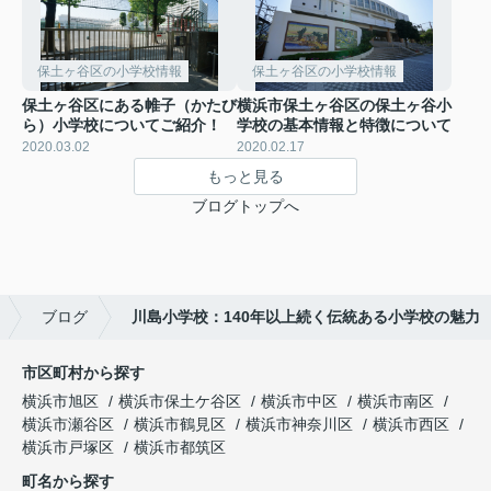
保土ヶ谷区の小学校情報
保土ヶ谷区の小学校情報
保土ヶ谷区にある帷子（かたび
横浜市保土ヶ谷区の保土ヶ谷小
ら）小学校についてご紹介！
学校の基本情報と特徴について
2020.03.02
2020.02.17
もっと見る
ブログトップへ
ブログ
川島小学校：140年以上続く伝統ある小学校の魅力
市区町村から探す
横浜市旭区
横浜市保土ケ谷区
横浜市中区
横浜市南区
横浜市瀬谷区
横浜市鶴見区
横浜市神奈川区
横浜市西区
横浜市戸塚区
横浜市都筑区
町名から探す