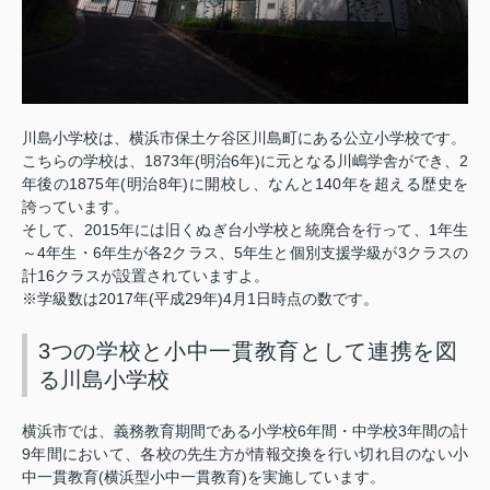
川島小学校は、横浜市保土ケ谷区川島町にある公立小学校です。
1873
(
6
)
2
こちらの学校は、
年
明治
年
に元となる川嶋学舎ができ、
1875
(
8
)
140
年後の
年
明治
年
に開校し、なんと
年を超える歴史を
誇っています。
2015
1
そして、
年には旧くぬぎ台小学校と統廃合を行って、
年生
4
6
2
5
3
～
年生・
年生が各
クラス、
年生と個別支援学級が
クラスの
16
計
クラスが設置されていますよ。
2017
(
29
)4
1
※学級数は
年
平成
年
月
日時点の数です。
3つの学校と小中一貫教育として連携を図
る川島小学校
6
3
横浜市では、義務教育期間である小学校
年間・中学校
年間の計
9
年間において、各校の先生方が情報交換を行い切れ目のない小
(
)
中一貫教育
横浜型小中一貫教育
を実施しています。