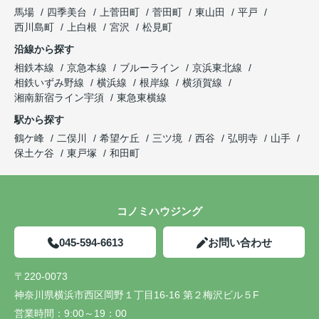
馬場
四季美台
上菅田町
菅田町
東山田
平戸
西川島町
上白根
宮沢
松見町
沿線から探す
相鉄本線
京急本線
ブルーライン
京浜東北線
相鉄いずみ野線
横浜線
根岸線
横須賀線
湘南新宿ライン宇須
東急東横線
駅から探す
鶴ケ峰
二俣川
希望ケ丘
三ツ境
西谷
弘明寺
山手
保土ケ谷
東戸塚
和田町
コノミハウジング
045-594-6613
お問い合わせ
〒220-0073
神奈川県横浜市西区岡野１丁目16-16 第２梅沢ビル５F
営業時間：
9:00～19：00