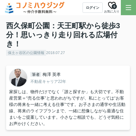
0
ログイン
お気に入り
西久保町公園：天王町駅から徒歩3
分！思いっきり走り回れる広場付
き！
保土ヶ谷区の公園情報
2018.07.27
梅澤 英孝
筆者
不動産キャリア22年
家探しは、物件だけでなく「誰と探すか」も大切です。不動
産営業＝“売る仕事”と思われがちですが、私にとっては“お客
様の将来を一緒に考える仕事”です。お子さまの通学や生活動
線、将来のライフプランまで、一緒に想像しながら最適な住
まいをご提案しています。小さなご相談でも、どうぞ気軽に
お声かけください。