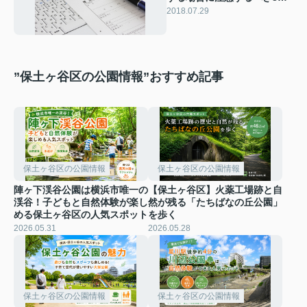
の点とは
2018.07.29
”保土ヶ谷区の公園情報”おすすめ記事
保土ヶ谷区の公園情報
保土ヶ谷区の公園情報
陣ヶ下渓谷公園は横浜市唯一の
【保土ヶ谷区】火薬工場跡と自
渓谷！子どもと自然体験が楽し
然が残る「たちばなの丘公園」
める保土ヶ谷区の人気スポット
を歩く
2026.05.31
2026.05.28
保土ヶ谷区の公園情報
保土ヶ谷区の公園情報