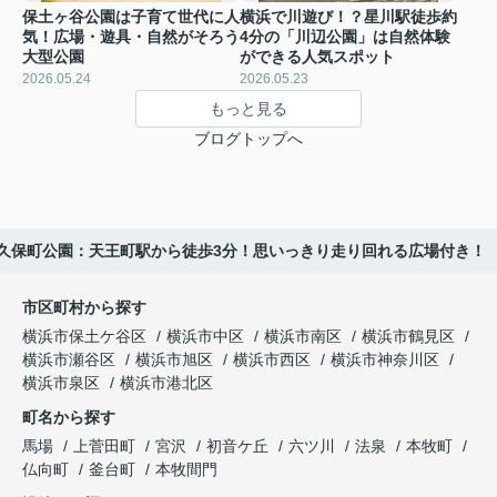
保土ヶ谷公園は子育て世代に人
横浜で川遊び！？星川駅徒歩約
気！広場・遊具・自然がそろう
4分の「川辺公園」は自然体験
大型公園
ができる人気スポット
2026.05.24
2026.05.23
もっと見る
ブログトップへ
久保町公園：天王町駅から徒歩3分！思いっきり走り回れる広場付き！
市区町村から探す
横浜市保土ケ谷区
横浜市中区
横浜市南区
横浜市鶴見区
横浜市瀬谷区
横浜市旭区
横浜市西区
横浜市神奈川区
横浜市泉区
横浜市港北区
町名から探す
馬場
上菅田町
宮沢
初音ケ丘
六ツ川
法泉
本牧町
仏向町
釜台町
本牧間門