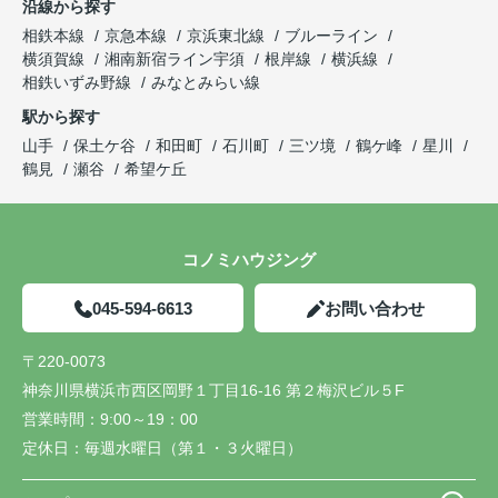
沿線から探す
相鉄本線
京急本線
京浜東北線
ブルーライン
横須賀線
湘南新宿ライン宇須
根岸線
横浜線
相鉄いずみ野線
みなとみらい線
駅から探す
山手
保土ケ谷
和田町
石川町
三ツ境
鶴ケ峰
星川
鶴見
瀬谷
希望ケ丘
コノミハウジング
045-594-6613
お問い合わせ
〒220-0073
神奈川県横浜市西区岡野１丁目16-16 第２梅沢ビル５F
営業時間：
9:00～19：00
定休日：
毎週水曜日（第１・３火曜日）