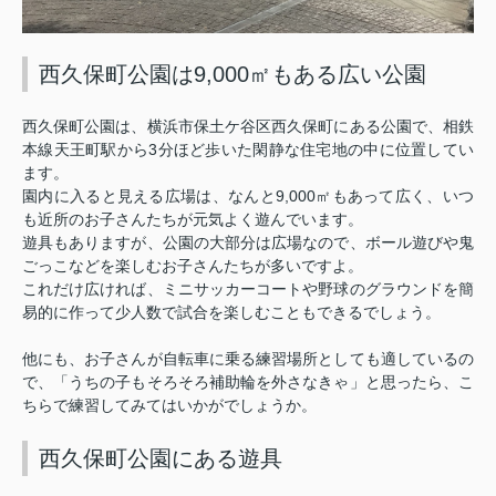
西久保町公園は9,000㎡もある広い公園
西久保町公園は、横浜市保土ケ谷区西久保町にある公園で、相鉄
3
本線天王町駅から
分ほど歩いた閑静な住宅地の中に位置してい
ます。
9,000
園内に入ると見える広場は、なんと
㎡もあって広く、いつ
も近所のお子さんたちが元気よく遊んでいます。
遊具もありますが、公園の大部分は広場なので、ボール遊びや鬼
ごっこなどを楽しむお子さんたちが多いですよ。
これだけ広ければ、ミニサッカーコートや野球のグラウンドを簡
易的に作って少人数で試合を楽しむこともできるでしょう。
他にも、お子さんが自転車に乗る練習場所としても適しているの
で、「うちの子もそろそろ補助輪を外さなきゃ」と思ったら、こ
ちらで練習してみてはいかがでしょうか。
西久保町公園にある遊具