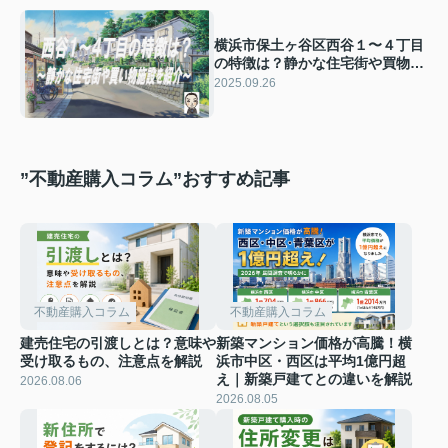
横浜市保土ヶ谷区西谷１〜４丁目
の特徴は？静かな住宅街や買物施
設新築戸建て情報もご紹介
2025.09.26
”不動産購入コラム”おすすめ記事
不動産購入コラム
不動産購入コラム
建売住宅の引渡しとは？意味や
新築マンション価格が高騰！横
受け取るもの、注意点を解説
浜市中区・西区は平均1億円超
え｜新築戸建てとの違いを解説
2026.08.06
2026.08.05