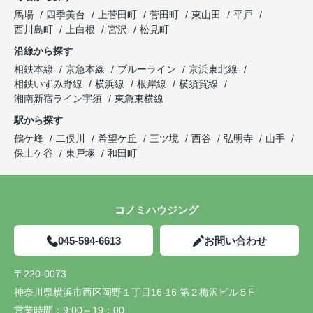
馬場
四季美台
上菅田町
菅田町
東山田
平戸
西川島町
上白根
宮沢
松見町
沿線から探す
相鉄本線
京急本線
ブルーライン
京浜東北線
相鉄いずみ野線
横浜線
根岸線
横須賀線
湘南新宿ライン宇須
東急東横線
駅から探す
鶴ケ峰
二俣川
希望ケ丘
三ツ境
西谷
弘明寺
山手
保土ケ谷
東戸塚
和田町
コノミハウジング
045-594-6613
お問い合わせ
〒220-0073
神奈川県横浜市西区岡野１丁目16-16 第２梅沢ビル５F
営業時間：
9:00～19：00