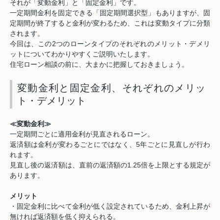
それが「変動金利」と「固定金利」です。
一定期間金利を固定できる「固定期間選択型」もありますが、固
定期間が終了すると金利が変わるため、これは変動タイプに分類
されます。
2
今回は、この
つのローンタイプのそれぞれのメリット・デメリ
ットについてわかりやすくご説明いたします。
住宅ローン相談の前に、大まかに把握しておきましょう。
変動金利と固定金利、それぞれのメリッ
ト・デメリット
≪変動金利≫
一定期間ごとに適用金利が見直されるローン。
5
返済額は金利が変わるごとにではなく、
年ごとに見直しが行わ
れます。
1.25
見直し後の返済額は、直前の返済額の
倍を上限とする規定が
あります。
メリット
・固定金利に比べて金利が低く設定されているため、金利上昇が
無ければ返済額を低く抑えられる。