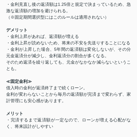
1.25
・金利見直し後の返済額は
倍と規定で決まっているため、急
激な返済額の増加を避けられる。
（※固定期間選択型にはこのルールは適用されない）
デメリット
・金利上昇があれば、返済額が増える
・金利上昇が読めないため、将来の不安を先送りすることになる
5
・金利が上昇した場合、
年間の返済額は変化しないが、その分
元金返済分が減少し、金利返済分の割合が多くなる。
そのため返済を繰り返しても、元金がなかなか減らないというこ
とも。
≪固定金利≫
借入時の金利が返済終了まで続くローン。
金利が変わらないことから毎月の返済額が完済まで変わらず、家
計管理にも安心感があります。
メリット
・完済するまで返済額が一定なので、ローンが増える心配がな
く、将来設計がしやすい