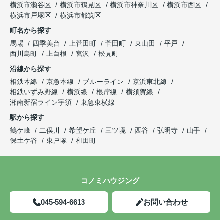
横浜市瀬谷区
横浜市鶴見区
横浜市神奈川区
横浜市西区
横浜市戸塚区
横浜市都筑区
町名から探す
馬場
四季美台
上菅田町
菅田町
東山田
平戸
西川島町
上白根
宮沢
松見町
沿線から探す
相鉄本線
京急本線
ブルーライン
京浜東北線
相鉄いずみ野線
横浜線
根岸線
横須賀線
湘南新宿ライン宇須
東急東横線
駅から探す
鶴ケ峰
二俣川
希望ケ丘
三ツ境
西谷
弘明寺
山手
保土ケ谷
東戸塚
和田町
コノミハウジング
045-594-6613
お問い合わせ