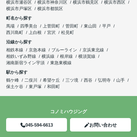
横浜市瀬谷区
横浜市神奈川区
横浜市鶴見区
横浜市西区
横浜市戸塚区
横浜市都筑区
町名から探す
馬場
四季美台
上菅田町
菅田町
東山田
平戸
西川島町
上白根
宮沢
松見町
沿線から探す
相鉄本線
京急本線
ブルーライン
京浜東北線
相鉄いずみ野線
横浜線
根岸線
横須賀線
湘南新宿ライン宇須
東急東横線
駅から探す
鶴ケ峰
二俣川
希望ケ丘
三ツ境
西谷
弘明寺
山手
保土ケ谷
東戸塚
和田町
コノミハウジング
045-594-6613
お問い合わせ