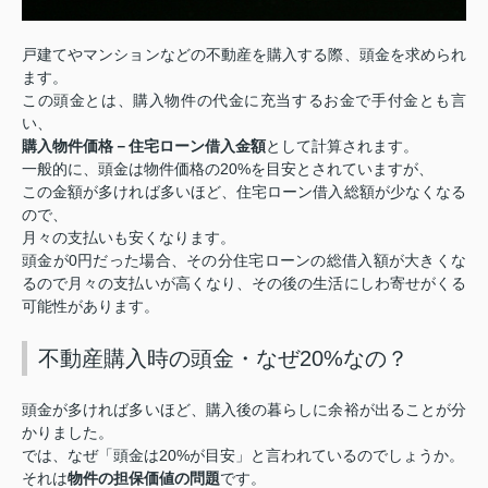
戸建てやマンションなどの不動産を購入する際、頭金を求められ
ます。
この頭金とは、購入物件の代金に充当するお金で手付金とも言
い、
購入物件価格－住宅ローン借入金額
として計算されます。
20%
一般的に、頭金は物件価格の
を目安とされていますが、
この金額が多ければ多いほど、住宅ローン借入総額が少なくなる
ので、
月々の支払いも安くなります。
0
頭金が
円だった場合、その分住宅ローンの総借入額が大きくな
るので月々の支払いが高くなり、その後の生活にしわ寄せがくる
可能性があります。
不動産購入時の頭金・なぜ20%なの？
頭金が多ければ多いほど、購入後の暮らしに余裕が出ることが分
かりました。
20%
では、なぜ「頭金は
が目安」と言われているのでしょうか。
物件の担保価値の問題
それは
です。