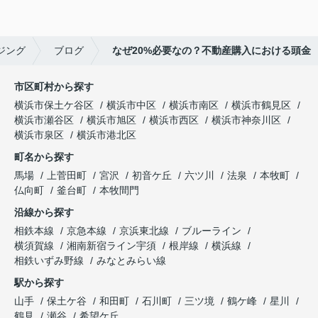
ジング
ブログ
なぜ20%必要なの？不動産購入における頭金
市区町村から探す
横浜市保土ケ谷区
横浜市中区
横浜市南区
横浜市鶴見区
横浜市瀬谷区
横浜市旭区
横浜市西区
横浜市神奈川区
横浜市泉区
横浜市港北区
町名から探す
馬場
上菅田町
宮沢
初音ケ丘
六ツ川
法泉
本牧町
仏向町
釜台町
本牧間門
沿線から探す
相鉄本線
京急本線
京浜東北線
ブルーライン
横須賀線
湘南新宿ライン宇須
根岸線
横浜線
相鉄いずみ野線
みなとみらい線
駅から探す
山手
保土ケ谷
和田町
石川町
三ツ境
鶴ケ峰
星川
鶴見
瀬谷
希望ケ丘