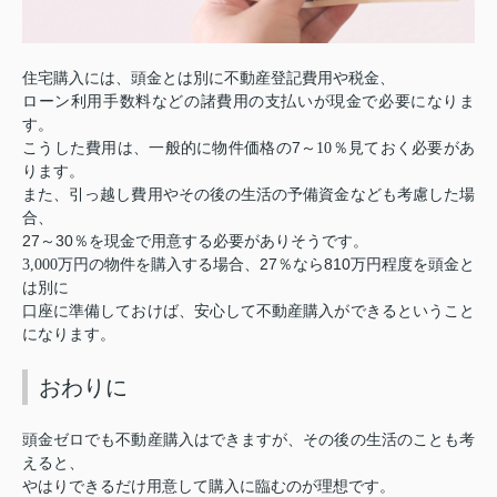
住宅購入には、頭金とは別に不動産登記費用や税金、
ローン利用手数料などの諸費用の支払いが現金で必要になりま
す。
7
こうした費用は、一般的に物件価格の
～10
％
見ておく必要があ
ります。
また、引っ越し費用やその後の生活の予備資金なども考慮した場
合、
27
30
～
％を現金で用意する必要がありそうです。
27
810
3,000
万円の物件を購入する場合、
％なら
万円程度を頭金と
は別に
口座に準備しておけば、安心して不動産購入ができるということ
になります。
おわりに
頭金ゼロでも不動産購入はできますが、その後の生活のことも考
えると、
やはりできるだけ用意して購入に臨むのが理想です。