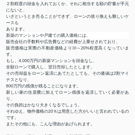
２割程度の頭金を入れておくか、それに相当する額の貯蓄が手元
にないと、
いざというとき売ることができず、ローンの借り換えも難しいケ
ースも
あります。
新築のマンションや戸建ての購入価格には、
販売会社の手数料や広告費などの経費が上乗せされており、
20%
販売価格は実際の不動産価格より10～
程度高くなっていま
す。
4,000
もし、
万円の新築マンションを頭金なし、
全額ローンで購入し、翌日売却したとします。
2
その売却益をローン返済にあてたとしても、その価値は
割マイ
ナスとなり、
800
万円の残債が残ることになります。
新しい家の住居費に加えてローン残債を返済していく必要があ
り、
その負担はかなり大きくなるでしょう。
20
それゆえ、物件価格の
％は用意した方がいいと言われているの
です。
またその他にも、こんな理由があげられます。