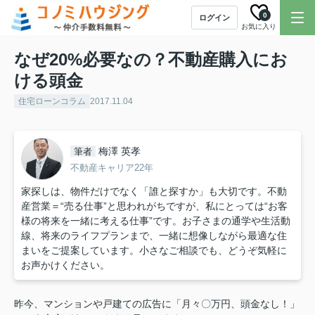
0
ログイン
お気に入り
なぜ20%必要なの？不動産購入にお
ける頭金
住宅ローンコラム
2017.11.04
梅澤 英孝
筆者
不動産キャリア22年
家探しは、物件だけでなく「誰と探すか」も大切です。不動
産営業＝“売る仕事”と思われがちですが、私にとっては“お客
様の将来を一緒に考える仕事”です。お子さまの通学や生活動
線、将来のライフプランまで、一緒に想像しながら最適な住
まいをご提案しています。小さなご相談でも、どうぞ気軽に
お声かけください。
昨今、マンションや戸建ての広告に「月々〇万円、頭金なし！」