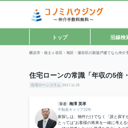
トップ
沿線検
横浜市・保土ヶ谷区・旭区・瀬谷区の新築戸建てなら仲介
住宅ローンの常識「年収の5倍・
住宅ローンコラム
2017.11.25
梅澤 英孝
筆者
不動産キャリア22年
家探しは、物件だけでなく「誰と探すか
とっては“お客様の将来を一緒に考える