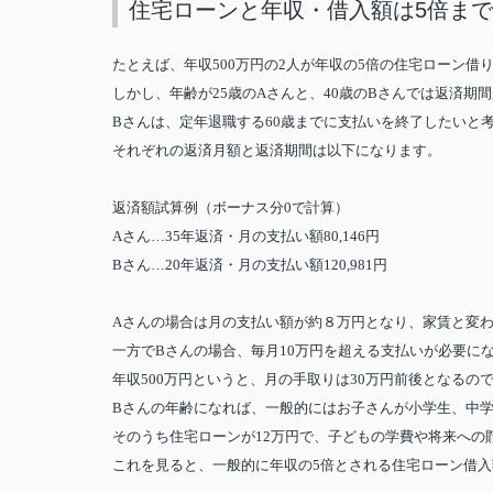
住宅ローンと年収・借入額は5倍ま
たとえば、年収500万円の2人が年収の5倍の住宅ローン借り
しかし、年齢が25歳のAさんと、40歳のBさんでは返済期
Bさんは、定年退職する60歳までに支払いを終了したいと
それぞれの返済月額と返済期間は以下になります。
返済額試算例（ボーナス分0で計算）
Aさん…35年返済・月の支払い額80,146円
Bさん…20年返済・月の支払い額120,981円
Aさんの場合は月の支払い額が約８万円となり、家賃と変
一方でBさんの場合、毎月10万円を超える支払いが必要に
年収500万円というと、月の手取りは30万円前後となるの
Bさんの年齢になれば、一般的にはお子さんが小学生、中
そのうち住宅ローンが12万円で、子どもの学費や将来への
これを見ると、一般的に年収の5倍とされる住宅ローン借