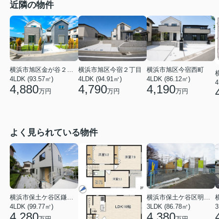
近隣の物件
横浜市旭区金が谷２丁目
横浜市旭区今宿２丁目
横浜市旭区今宿西町
4LDK (93.57㎡)
4LDK (94.91㎡)
4LDK (86.12㎡)
4
4,880
4,790
4,190
万円
万円
万円
よく見られている物件
横浜市保土ケ谷区鎌谷町
横浜市保土ケ谷区明神台
4LDK (99.77㎡)
3LDK (86.78㎡)
4,280
4,380
万円
万円