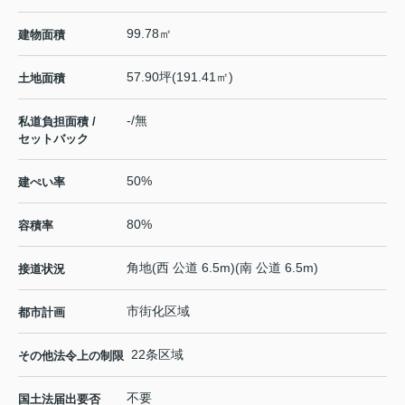
99.78㎡
建物面積
57.90坪(191.41㎡)
土地面積
-/無
私道負担面積 /
セットバック
50%
建ぺい率
80%
容積率
角地(西 公道 6.5m)(南 公道 6.5m)
接道状況
市街化区域
都市計画
22条区域
その他法令上の制限
不要
国土法届出要否