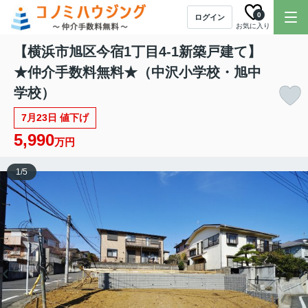
0
ログイン
お気に入り
【横浜市旭区今宿1丁目4-1新築戸建て】
★仲介手数料無料★（中沢小学校・旭中
学校）
7月23日 値下げ
5,990
万円
1
/
5