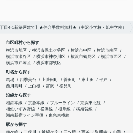
丁目4-1新築戸建て】★仲介手数料無料★（中沢小学校・旭中学校）
市区町村から探す
横浜市旭区
横浜市保土ケ谷区
横浜市中区
横浜市南区
横浜市瀬谷区
横浜市神奈川区
横浜市鶴見区
横浜市西区
横浜市戸塚区
横浜市都筑区
町名から探す
馬場
四季美台
上菅田町
菅田町
東山田
平戸
西川島町
上白根
宮沢
松見町
沿線から探す
相鉄本線
京急本線
ブルーライン
京浜東北線
相鉄いずみ野線
横浜線
根岸線
横須賀線
湘南新宿ライン宇須
東急東横線
駅から探す
鶴ケ峰
二俣川
希望ケ丘
三ツ境
西谷
弘明寺
山手