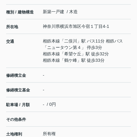
新築一戸建 / 木造
種別 / 建物構造
神奈川県
横浜市旭区
今宿
１丁目4-1
所在地
相鉄本線
「
二俣川
」駅 バス11分 相鉄バス
交通
「ニュータウン第４」 停歩3分
相鉄本線
「
希望ケ丘
」駅 徒歩32分
相鉄本線
「
鶴ケ峰
」駅 徒歩33分
-
修繕積立金
-
修繕積立基金
- / 0円
駐車場 / 月額
その他条件
所有権
土地権利