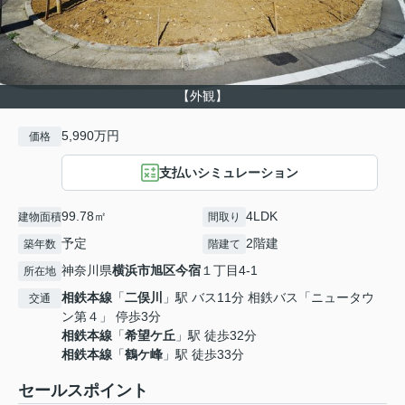
【外観】
5,990万円
価格
支払いシミュレーション
99.78㎡
4LDK
建物面積
間取り
予定
2階建
築年数
階建て
神奈川県
横浜市旭区
今宿
１丁目4-1
所在地
相鉄本線
「
二俣川
」駅 バス11分 相鉄バス「ニュータウ
交通
ン第４」 停歩3分
相鉄本線
「
希望ケ丘
」駅 徒歩32分
相鉄本線
「
鶴ケ峰
」駅 徒歩33分
セールスポイント