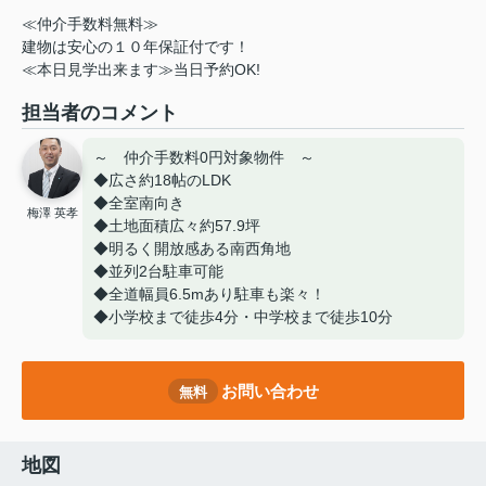
≪仲介手数料無料≫
建物は安心の１０年保証付です！
≪本日見学出来ます≫当日予約OK!
担当者のコメント
～ 仲介手数料0円対象物件 ～
◆広さ約18帖のLDK
◆全室南向き
梅澤 英孝
◆土地面積広々約57.9坪
◆明るく開放感ある南西角地
◆並列2台駐車可能
◆全道幅員6.5mあり駐車も楽々！
◆小学校まで徒歩4分・中学校まで徒歩10分
お問い合わせ
無料
地図