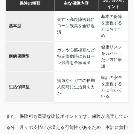
選び方のポ
保険の種類
主な保障内容
イント
基本の保障
死亡・高度障害時に
を重視する
基本型
ローン残高を全額返
方におすす
済
め
健康リスク
ガンや心筋梗塞など
をカバーし
疾病保障型
特定疾病時にもロー
たい方に最
ン残高を全額返済
適
家計の安全
病気やケガでの長期
を重視する
生活保障型
入院時に生活費をカ
方に向いて
バー
いる
また、保険料も重要な比較ポイントです。保険が充実してい
る分、月々の支払いが増える可能性があるため、家計に負担