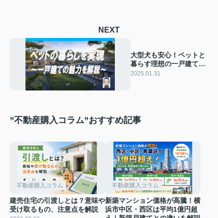
NEXT
大型犬も安心！ペットと
暮らす理想の一戸建て選
び
2025.01.31
”不動産購入コラム”おすすめ記事
不動産購入コラム
不動産購入コラム
建売住宅の引渡しとは？意味や
新築マンション価格が高騰！横
受け取るもの、注意点を解説
浜市中区・西区は平均1億円超
え｜新築戸建てとの違いを解説