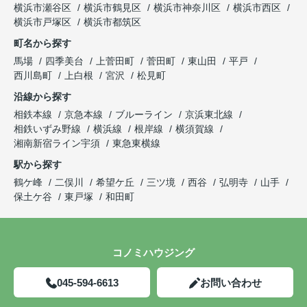
横浜市瀬谷区
横浜市鶴見区
横浜市神奈川区
横浜市西区
横浜市戸塚区
横浜市都筑区
町名から探す
馬場
四季美台
上菅田町
菅田町
東山田
平戸
西川島町
上白根
宮沢
松見町
沿線から探す
相鉄本線
京急本線
ブルーライン
京浜東北線
相鉄いずみ野線
横浜線
根岸線
横須賀線
湘南新宿ライン宇須
東急東横線
駅から探す
鶴ケ峰
二俣川
希望ケ丘
三ツ境
西谷
弘明寺
山手
保土ケ谷
東戸塚
和田町
コノミハウジング
045-594-6613
お問い合わせ