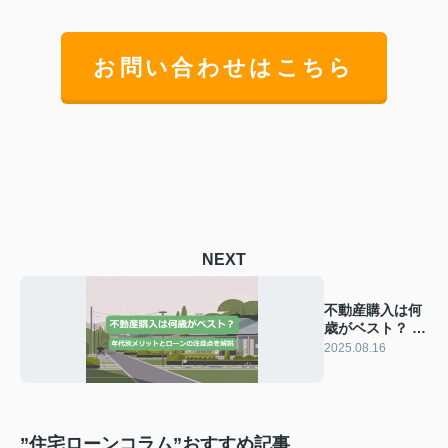
お問い合わせはこちら
NEXT
不動産購入は何
歳がベスト？ 年
代別メリットと
2025.08.16
ローンの注意点
を解説
”住宅ローンコラム”おすすめ記事