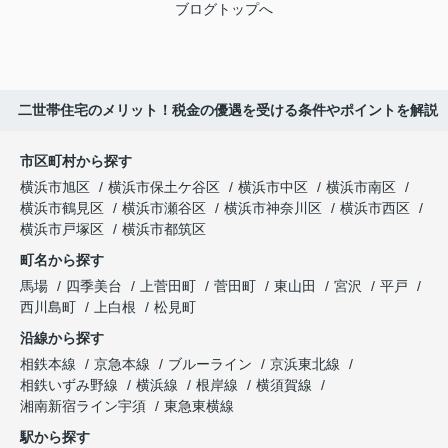
ブログトップへ
二世帯住宅のメリット！税金の優遇を受ける条件やポイントを解説
市区町村から探す
横浜市旭区
横浜市保土ケ谷区
横浜市中区
横浜市南区
横浜市鶴見区
横浜市瀬谷区
横浜市神奈川区
横浜市西区
横浜市戸塚区
横浜市都筑区
町名から探す
馬場
四季美台
上菅田町
菅田町
東山田
宮沢
平戸
西川島町
上白根
松見町
沿線から探す
相鉄本線
京急本線
ブルーライン
京浜東北線
相鉄いずみ野線
横浜線
根岸線
横須賀線
湘南新宿ライン宇須
東急東横線
駅から探す