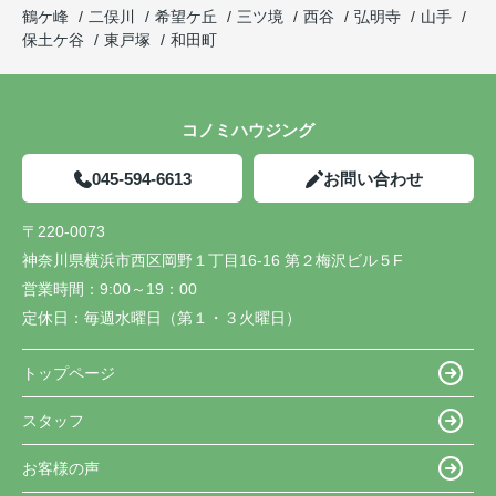
鶴ケ峰
二俣川
希望ケ丘
三ツ境
西谷
弘明寺
山手
保土ケ谷
東戸塚
和田町
コノミハウジング
045-594-6613
お問い合わせ
〒220-0073
神奈川県横浜市西区岡野１丁目16-16 第２梅沢ビル５F
営業時間：
9:00～19：00
定休日：
毎週水曜日（第１・３火曜日）
トップページ
スタッフ
お客様の声