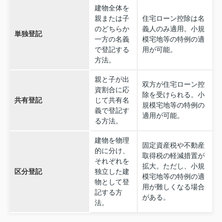
建物全体を
親または子
住宅ローン控除は名
のどちらか
義人のみ適用。小規
単独登記
一方の名義
模宅地等の特例の適
で登記する
用が可能。
方法。
親と子が出
双方が住宅ローン控
資割合に応
除を受けられる。小
共有登記
じて共有名
規模宅地等の特例の
義で登記す
適用が可能。
る方法。
建物を物理
固定資産税や不動産
的に分け、
取得税の軽減措置が
それぞれを
拡大。ただし、小規
区分登記
独立した建
模宅地等の特例の適
物として登
用が難しくなる場合
記する方
がある。
法。