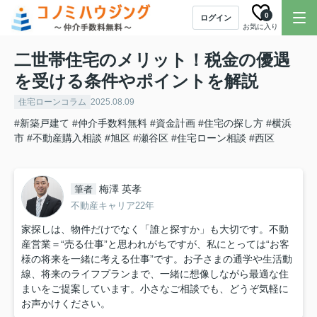
0
ログイン
お気に入り
二世帯住宅のメリット！税金の優遇
を受ける条件やポイントを解説
住宅ローンコラム
2025.08.09
#新築戸建て
#仲介手数料無料
#資金計画
#住宅の探し方
#横浜
市
#不動産購入相談
#旭区
#瀬谷区
#住宅ローン相談
#西区
梅澤 英孝
筆者
不動産キャリア22年
家探しは、物件だけでなく「誰と探すか」も大切です。不動
産営業＝“売る仕事”と思われがちですが、私にとっては“お客
様の将来を一緒に考える仕事”です。お子さまの通学や生活動
線、将来のライフプランまで、一緒に想像しながら最適な住
まいをご提案しています。小さなご相談でも、どうぞ気軽に
お声かけください。