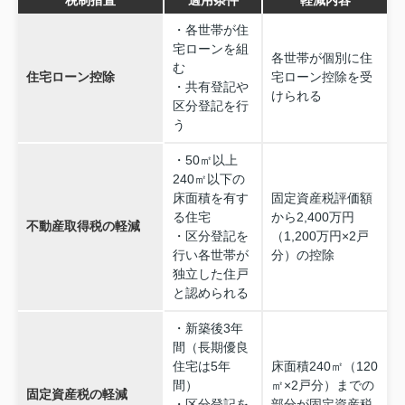
・各世帯が住
宅ローンを組
各世帯が個別に住
む
住宅ローン控除
宅ローン控除を受
・共有登記や
けられる
区分登記を行
う
・50㎡以上
240㎡以下の
床面積を有す
固定資産税評価額
る住宅
から2,400万円
不動産取得税の軽減
・区分登記を
（1,200万円×2戸
行い各世帯が
分）の控除
独立した住戸
と認められる
・新築後3年
間（長期優良
住宅は5年
床面積240㎡（120
間）
㎡×2戸分）までの
固定資産税の軽減
・区分登記を
部分が固定資産税