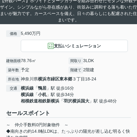
【外観パース】ホワイトとダークカラーを組み合わせたモダンな外観デ
ザイン。シンプルながら存在感があり、街並みに調和する落ち着いた佇
まいが魅力です。カースペースを備え、日々の暮らしにも配慮された住
まいです。
5,490万円
価格
支払いシミュレーション
78.76㎡
3LDK
建物面積
間取り
予定
2階建
築年数
階建て
神奈川県
横浜市緑区
東本郷
３丁目18-24
所在地
横浜線
「
鴨居
」駅 徒歩16分
交通
横浜線
「
小机
」駅 徒歩34分
相模鉄道相鉄新横浜
「
羽沢横浜国大
」駅 徒歩48分
セールスポイント
～ 仲介手数料0円対象物件 ～
◆南向きの約14.8帖LDKは、たっぷりの陽光が差し込む明るく快