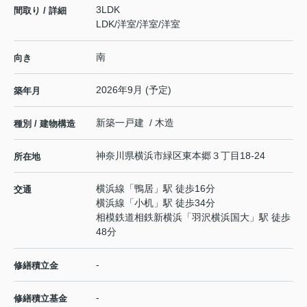
3LDK
間取り / 詳細
LDK
/
洋室
/
洋室
/
洋室
南
向き
2026年9月 (予定)
築年月
新築一戸建 / 木造
種別 / 建物構造
神奈川県
横浜市緑区
東本郷
３丁目18-24
所在地
横浜線
「
鴨居
」駅 徒歩16分
交通
横浜線
「
小机
」駅 徒歩34分
相模鉄道相鉄新横浜
「
羽沢横浜国大
」駅 徒歩
48分
-
修繕積立金
-
修繕積立基金