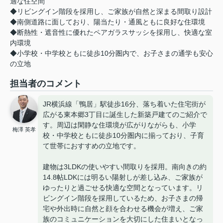
適な住空間
◆リビングイン階段を採用し、ご家族が自然と深まる間取り設計
◆南側道路に面しており、陽当たり・通風ともに良好な住環境
◆断熱性・遮音性に優れたペアガラスサッシを採用し、快適な室
内環境
◆小学校・中学校ともに徒歩10分圏内で、お子さまの通学も安心
の立地
担当者のコメント
JR横浜線「鴨居」駅徒歩16分、落ち着いた住宅街が
広がる東本郷3丁目に誕生した新築戸建てのご紹介で
す。周辺は閑静な住環境が広がりながらも、小学
梅澤 英孝
校・中学校ともに徒歩10分圏内に揃っており、子育
て世帯におすすめの立地です。
建物は3LDKの使いやすい間取りを採用。南向きの約
14.8帖LDKには明るい陽射しが差し込み、ご家族が
ゆったりと過ごせる快適な空間となっています。リ
ビングイン階段を採用しているため、お子さまの帰
宅や外出時に自然と顔を合わせる機会が増え、ご家
族のコミュニケーションを大切にした住まいとなっ