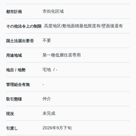
市街化区域
都市計画
高度地区/敷地面積最低限度有/壁面後退有
その他法令上の制限
不要
国土法届出要否
第一種低層住居専用
用途地域
宅地 / -
地目 / 地勢
-
管理組合有無
仲介
取引態様
未完成
現況
2026年9月下旬
引渡し