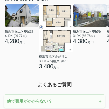
横浜市保土ケ谷区鎌谷町
横浜市保土ケ谷区明神台
4LDK (99.77㎡)
3LDK (86.78㎡)
4,280
4,380
万円
万円
横浜市旭区金が谷１丁目
3LDK＋S(納戸) (87.61㎡)
3,480
万円
よくあるご質問
他で費用がかからない？