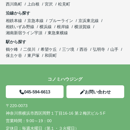
西川島町
上白根
宮沢
松見町
沿線から探す
相鉄本線
京急本線
ブルーライン
京浜東北線
相鉄いずみ野線
横浜線
根岸線
横須賀線
湘南新宿ライン宇須
東急東横線
駅から探す
鶴ケ峰
二俣川
希望ケ丘
三ツ境
西谷
弘明寺
山手
保土ケ谷
東戸塚
和田町
コノミハウジング
045-594-6613
お問い合わせ
〒220-0073
神奈川県横浜市西区岡野１丁目16-16 第２梅沢ビル５F
営業時間：
9:00～19：00
定休日：
毎週水曜日（第１・３火曜日）