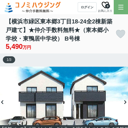
0
ログイン
お気に入り
【横浜市緑区東本郷3丁目18-24全2棟新築
戸建て】★仲介手数料無料★（東本郷小
学校・東鴨居中学校） B号棟
5,490
万円
1
/
3