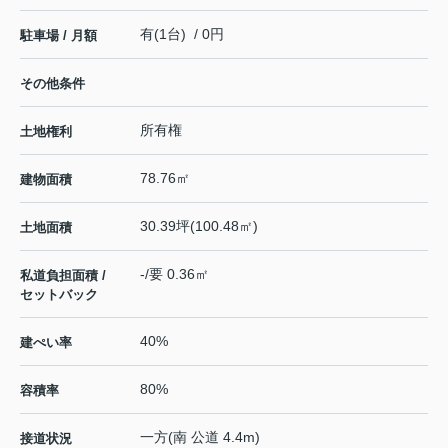
有(1台) / 0円
駐車場 / 月額
その他条件
所有権
土地権利
78.76㎡
建物面積
30.39坪(100.48㎡)
土地面積
-/要 0.36㎡
私道負担面積 /
セットバック
40%
建ぺい率
80%
容積率
一方(南 公道 4.4m)
接道状況