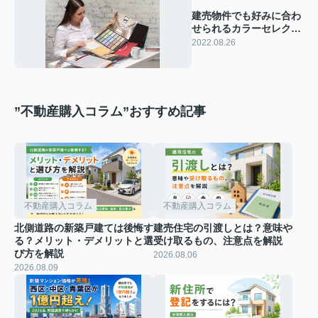
建売物件でも好みに合わ
せられるカラーセレクト
についてご紹介
2022.08.26
”不動産購入コラム”おすすめ記事
不動産購入コラム
不動産購入コラム
北側道路の新築戸建ては後悔す
建売住宅の引渡しとは？意味や
る？メリット・デメリットと選
受け取るもの、注意点を解説
び方を解説
2026.08.06
2026.08.09