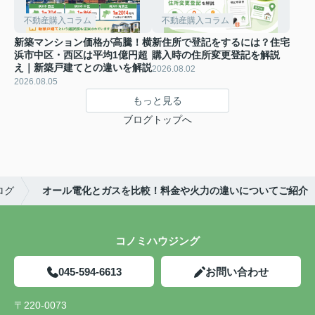
不動産購入コラム
不動産購入コラム
新築マンション価格が高騰！横
新住所で登記をするには？住宅
浜市中区・西区は平均1億円超
購入時の住所変更登記を解説
え｜新築戸建てとの違いを解説
2026.08.02
2026.08.05
もっと見る
ブログトップへ
ログ
オール電化とガスを比較！料金や火力の違いについてご紹介
コノミハウジング
045-594-6613
お問い合わせ
〒220-0073