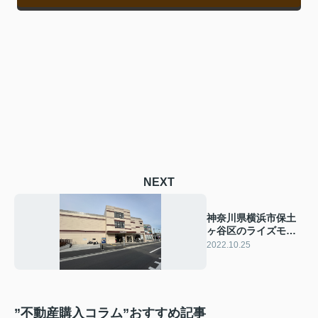
NEXT
神奈川県横浜市保土
ヶ谷区のライズモー
ル常盤台と食品館あ
2022.10.25
おば常盤台店とは？
”不動産購入コラム”おすすめ記事