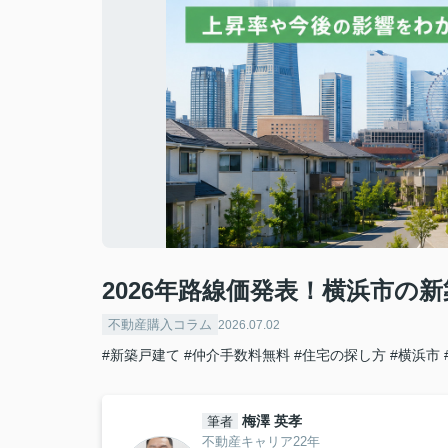
2026年路線価発表！横浜市の
不動産購入コラム
2026.07.02
#新築戸建て
#仲介手数料無料
#住宅の探し方
#横浜市
梅澤 英孝
筆者
不動産キャリア22年