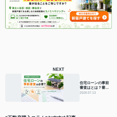
NEXT
住宅ローンの事前
審査はとは？審査
するタイミングや
2026.07.13
審査方法を解説