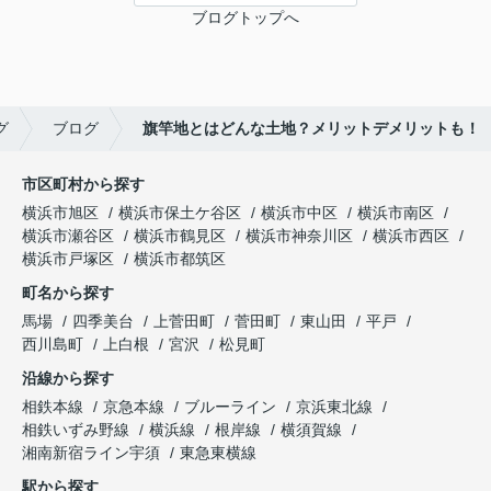
ブログトップへ
グ
ブログ
旗竿地とはどんな土地？メリットデメリットも！
市区町村から探す
横浜市旭区
横浜市保土ケ谷区
横浜市中区
横浜市南区
横浜市瀬谷区
横浜市鶴見区
横浜市神奈川区
横浜市西区
横浜市戸塚区
横浜市都筑区
町名から探す
馬場
四季美台
上菅田町
菅田町
東山田
平戸
西川島町
上白根
宮沢
松見町
沿線から探す
相鉄本線
京急本線
ブルーライン
京浜東北線
相鉄いずみ野線
横浜線
根岸線
横須賀線
湘南新宿ライン宇須
東急東横線
駅から探す