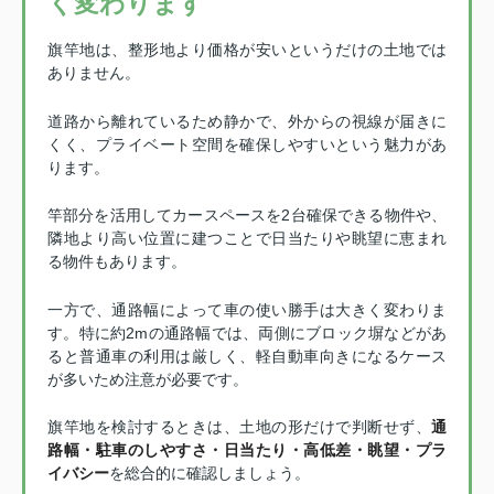
く変わります
旗竿地は、整形地より価格が安いというだけの土地では
ありません。
道路から離れているため静かで、外からの視線が届きに
くく、プライベート空間を確保しやすいという魅力があ
ります。
竿部分を活用してカースペースを2台確保できる物件や、
隣地より高い位置に建つことで日当たりや眺望に恵まれ
る物件もあります。
一方で、通路幅によって車の使い勝手は大きく変わりま
す。特に約2mの通路幅では、両側にブロック塀などがあ
ると普通車の利用は厳しく、軽自動車向きになるケース
が多いため注意が必要です。
旗竿地を検討するときは、土地の形だけで判断せず、
通
路幅・駐車のしやすさ・日当たり・高低差・眺望・プラ
イバシー
を総合的に確認しましょう。