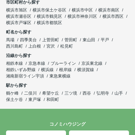
市区町村から探す
横浜市旭区
横浜市保土ケ谷区
横浜市中区
横浜市南区
横浜市瀬谷区
横浜市鶴見区
横浜市神奈川区
横浜市西区
横浜市戸塚区
横浜市都筑区
町名から探す
馬場
四季美台
上菅田町
菅田町
東山田
平戸
西川島町
上白根
宮沢
松見町
沿線から探す
相鉄本線
京急本線
ブルーライン
京浜東北線
相鉄いずみ野線
横浜線
根岸線
横須賀線
湘南新宿ライン宇須
東急東横線
駅から探す
鶴ケ峰
二俣川
希望ケ丘
三ツ境
西谷
弘明寺
山手
保土ケ谷
東戸塚
和田町
コノミハウジング