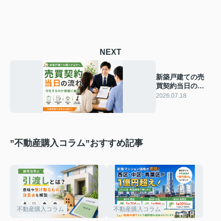
NEXT
新築戸建ての売
買契約当日の流
れ｜何をするの
2026.07.18
か順番に解説
”不動産購入コラム”おすすめ記事
不動産購入コラム
不動産購入コラム