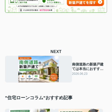
NEXT
南側道路の新築戸建
ては本当におすす
め？メリット・デメ
2026.06.23
リットを2026年版で
解説
”住宅ローンコラム”おすすめ記事