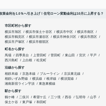
政策金利を1.0％へ引き上げ！住宅ローン変動金利は10月に上昇する？
市区町村から探す
横浜市旭区
横浜市保土ケ谷区
横浜市中区
横浜市南区
横浜市鶴見区
横浜市瀬谷区
横浜市神奈川区
横浜市西区
横浜市戸塚区
横浜市都筑区
町名から探す
馬場
四季美台
上菅田町
菅田町
東山田
宮沢
平戸
西川島町
上白根
松見町
沿線から探す
相鉄本線
京急本線
ブルーライン
京浜東北線
相鉄いずみ野線
横浜線
根岸線
横須賀線
湘南新宿ライン宇須
東急東横線
駅から探す
鶴ケ峰
二俣川
希望ケ丘
三ツ境
西谷
弘明寺
山手
保土ケ谷
東戸塚
和田町