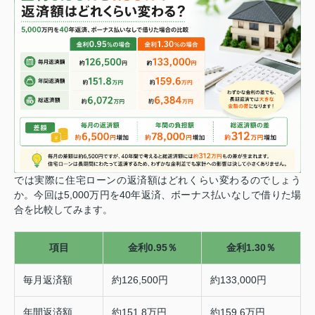
では実際に住宅ローンの返済額はどれくらい変わるのでしょう
か。
今回は5,000万円を40年返済、ボーナス払いなしで借りた場
合を比較してみます。
項目
金利0.95％
金利1.30％
毎月返済額
約126,500円
約133,000円
年間返済額
約151.8万円
約159.6万円